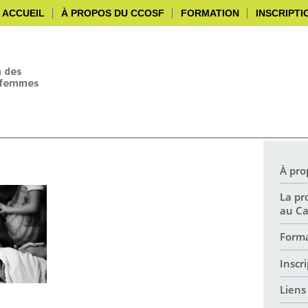
ACCUEIL
À PROPOS DU CCOSF
FORMATION
INSCRIPTI
À pro
La pr
au C
Form
Inscr
Liens