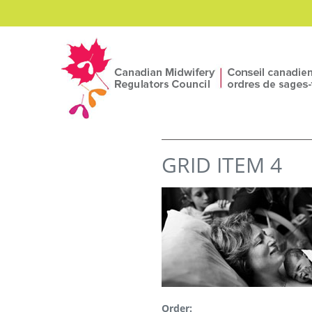
Skip to main content
YOU ARE HERE
GRID ITEM 4
Order: