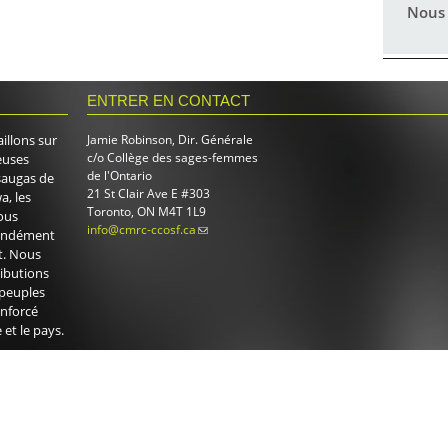
Nous 
ENTRER EN CONTACT
illons sur
Jamie Robinson, Dir. Générale
c/o Collège des sages-femmes
euses
de l'Ontario
saugas de
21 St Clair Ave E #303
a, les
Toronto, ON M4T 1L9
ous
info@cmrc-ccosf.ca
(link sends e-mail)
fondément
it. Nous
ibutions
 peuples
enforcé
et le pays.