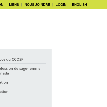
ON
LIENS
NOUS JOINDRE
LOGIN
ENGLISH
pos du CCOSF
ofession de sage-femme
anada
ation
iption